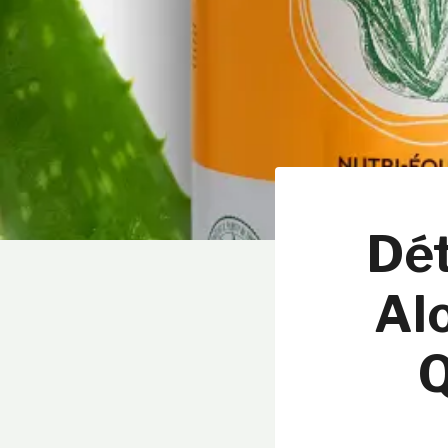
Dét
Al
Q