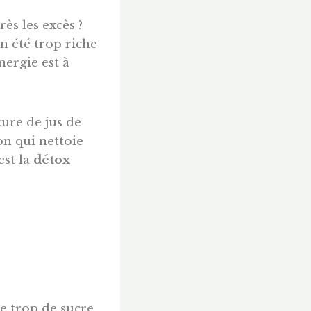
ès les excès ?
n été trop riche
énergie est à
ure de jus de
on qui nettoie
est la
détox
 trop de sucre,