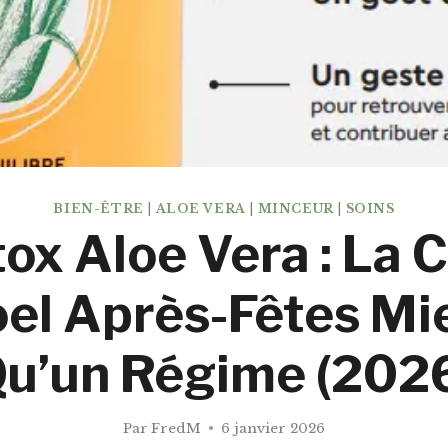
BIEN-ÊTRE
|
ALOE VERA
|
MINCEUR
|
SOINS
ox Aloe Vera : La 
oel Après-Fêtes Mi
u’un Régime (202
Par
FredM
6 janvier 2026