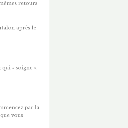
 mêmes retours
talon après le
 qui « soigne ».
ommencez par la
u que vous