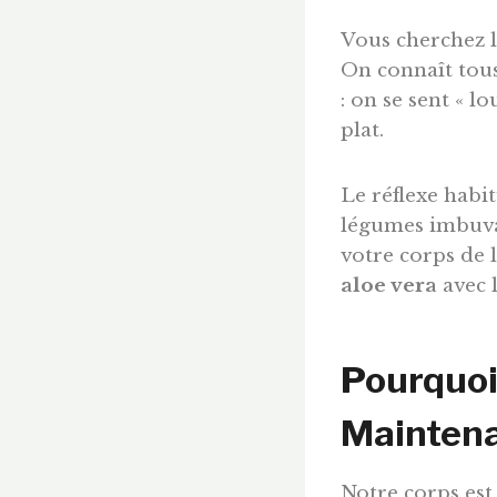
Vous cherchez 
On connaît tous 
: on se sent « lo
plat.
Le réflexe habi
légumes imbuvab
votre corps de l
aloe vera
avec 
Pourquoi
Maintena
Notre corps est