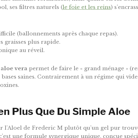
ol, ses filtres naturels (
le foie et les reins
) s’encras
fficile (ballonnements après chaque repas).
 graisses plus rapide.
onique au réveil.
 aloe vera
permet de faire le « grand ménage » (re
s bases saines. Contrairement à un régime qui vide
toxines.
ien Plus Que Du Simple Aloe
r l’Aloel de Frederic M plutôt qu’un gel pur trou
 c’est une formule synergique unique, conçue spé