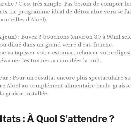
he ? C’est très simple. Pas besoin de compter les
ents. Le programme idéal de
détox aloe vera
se fa
bouteilles d’Aloel).
 jeun) :
Buvez 3 bouchons (environ 30 à 90ml selo
 ou dilué dans un grand verre d’eau fraîche.
oe va tapisser votre estomac, relancer votre digest
 évacuer les toxines accumulées la nuit.
ur :
Pour un résultat encore plus spectaculaire sur
ure Aloel au complément alimentaire brule-graiss
a graisse installée.
tats : À Quoi S’attendre ?