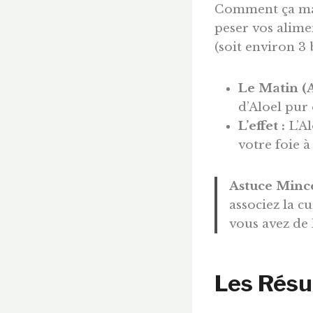
Comment ça marc
peser vos alim
(soit environ 3 
Le Matin (A
d’Aloel pur
L’effet :
L’Al
votre foie à
Astuce Mince
associez la c
vous avez de l
Les Résul