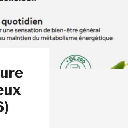
Cure
eux
6)