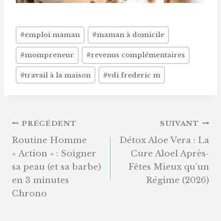
Étiquettes
#
emploi maman
#
maman à domicile
de
#
mompreneur
#
revenus complémentaires
la
publication :
#
travail à la maison
#
vdi frederic m
Navigation
PRÉCÉDENT
SUIVANT
Routine Homme
Détox Aloe Vera : La
De
« Action » : Soigner
Cure Aloel Après-
sa peau (et sa barbe)
Fêtes Mieux qu’un
L’article
en 3 minutes
Régime (2026)
Chrono