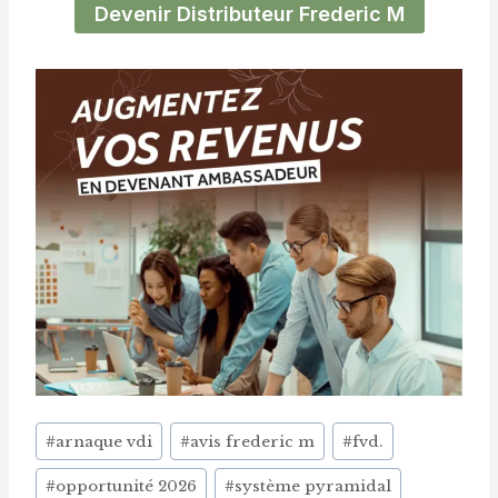
Devenir Distributeur Frederic M
Étiquettes
#
arnaque vdi
#
avis frederic m
#
fvd.
de
#
opportunité 2026
#
système pyramidal
la