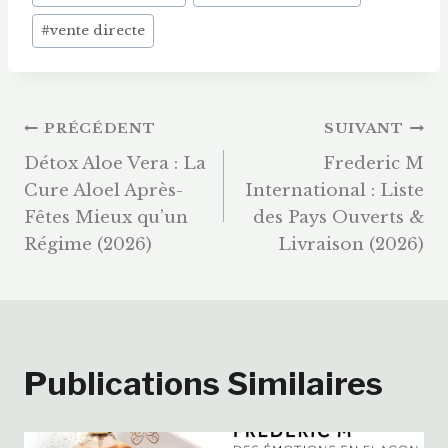
publication :
#
vente directe
Navigation
PRÉCÉDENT
SUIVANT
Détox Aloe Vera : La
Frederic M
De
Cure Aloel Après-
International : Liste
Fêtes Mieux qu’un
des Pays Ouverts &
L’article
Régime (2026)
Livraison (2026)
Publications Similaires