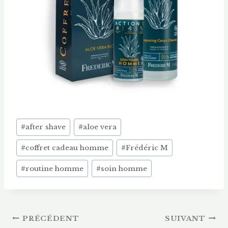
Étiquettes
#
after shave
#
aloe vera
de
#
coffret cadeau homme
#
Frédéric M
la
publication :
#
routine homme
#
soin homme
Navigation
PRÉCÉDENT
SUIVANT