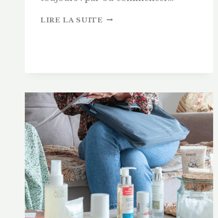
MAGIC
LIRE LA SUITE
6
FREDERIC
M
:
ANALYSE
ET
AVIS
SUR
LES
6
PRODUITS
BEST-
SELLERS