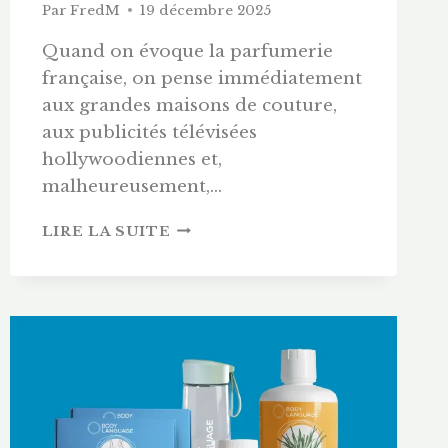
Par
FredM
19 décembre 2025
Quand on évoque la parfumerie
française, on pense immédiatement
aux grandes maisons de couture,
aux publicités télévisées
hollywoodiennes et,
malheureusement,…
AVIS
LIRE LA SUITE
PARFUM
FREDERIC
M
:
ZOOM
SUR
« ROUGE
INTENSE »
ET
L’ORGUE