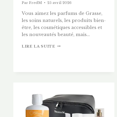
Par
FredM
25 avril 2026
Vous aimez les parfums de Grasse,
les soins naturels, les produits bien-
être, les cosmétiques accessibles et
les nouveautés beauté, mais…
FRÉDÉRIC
LIRE LA SUITE
M
CLIENT
VIP
:
COMMENT
COMMANDER
MOINS
CHER
SANS
DEVENIR
DISTRIBUTEUR
?