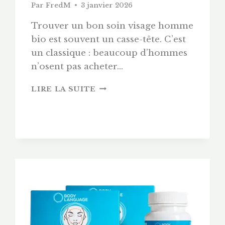
Par
FredM
3 janvier 2026
Trouver un bon soin visage homme
bio est souvent un casse-tête. C’est
un classique : beaucoup d’hommes
n’osent pas acheter…
ROUTINE
LIRE LA SUITE
HOMME
« ACTION »
:
SOIGNER
SA
PEAU
(ET
SA
BARBE)
EN
3
MINUTES
CHRONO