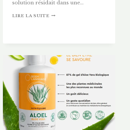
solution résidait dans une…
PROGRAMME
LIRE LA SUITE
BODY
SLIM
FREDERIC
M
:
AVIS,
GUIDE
ET
PROTOCOLE
COMPLET
2026