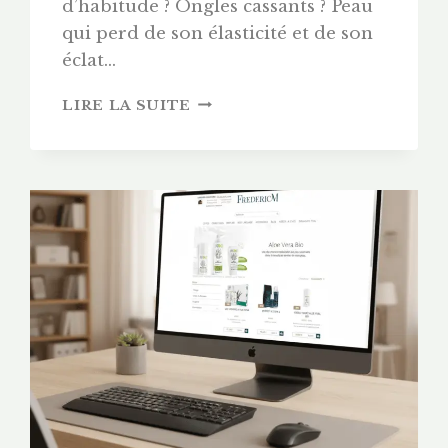
d’habitude ? Ongles cassants ? Peau
qui perd de son élasticité et de son
éclat…
PROGRAMME
LIRE LA SUITE
BODY
GLOW
FREDERIC
M
:
AVIS
SUR
LA
CURE
COLLAGÈNE
(ELASTICARE)
&
KÉRATINE
(KERAGENIC)