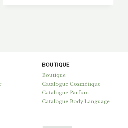
CURE
(ABL83)
ET
LE
PROGRAMME
MY
BL
SHIP
BOUTIQUE
Boutique
r
Catalogue Cosmétique
Catalogue Parfum
Catalogue Body Language