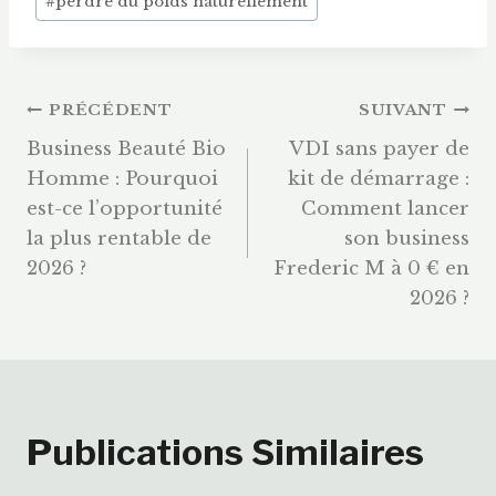
#
perdre du poids naturellement
Navigation
PRÉCÉDENT
SUIVANT
Business Beauté Bio
VDI sans payer de
De
Homme : Pourquoi
kit de démarrage :
est-ce l’opportunité
Comment lancer
L’article
la plus rentable de
son business
2026 ?
Frederic M à 0 € en
2026 ?
Publications Similaires