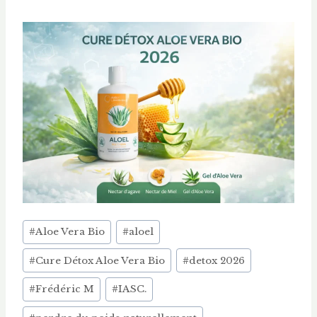
Étiquettes
#
Aloe Vera Bio
#
aloel
de
#
Cure Détox Aloe Vera Bio
#
detox 2026
la
publication :
#
Frédéric M
#
IASC.