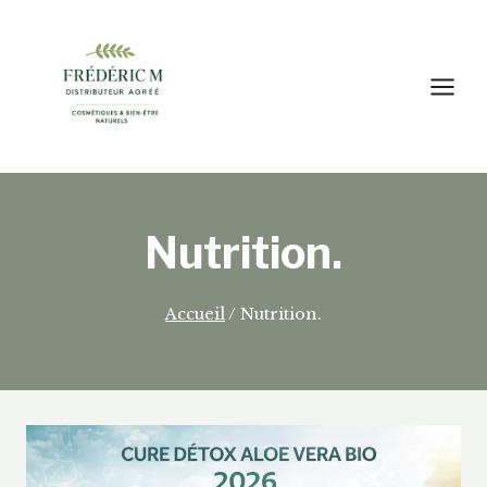
Aller
au
contenu
Nutrition.
Accueil
/
Nutrition.