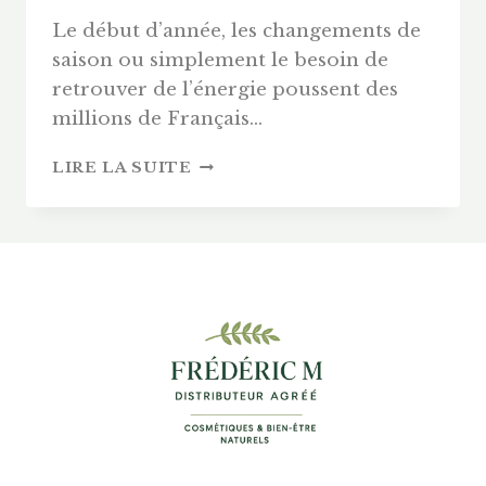
Le début d’année, les changements de
saison ou simplement le besoin de
retrouver de l’énergie poussent des
millions de Français…
CURE
LIRE LA SUITE
DÉTOX
ALOE
VERA
BIO
2026
:
POURQUOI
L’ALOEL
FREDERIC
M
EST
LE
CHOIX
N°1