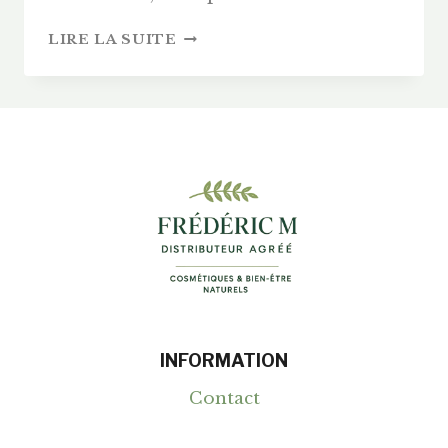
LE
LIRE LA SUITE
LUXE
À
LA
FRANÇAISE
EST-
IL
FORCÉMENT
CHER
?
NOTRE
ENQUÊTE
SUR
LA
BEAUTÉ
BIO
INFORMATION
ET
ACCESSIBLE.
Contact