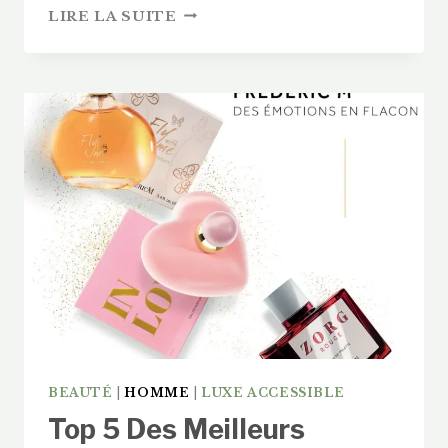
CATALOGUE
LIRE LA SUITE
FREDERIC
M
2026
:
NOTRE
VISITE
GUIDÉE
DES
NOUVEAUTÉS
BEAUTÉ
|
HOMME
|
LUXE ACCESSIBLE
Top 5 Des Meilleurs