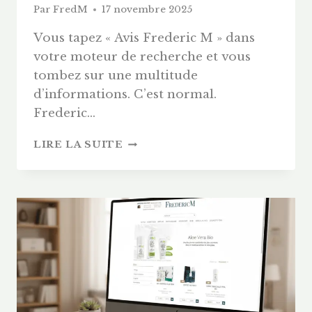
Par
FredM
17 novembre 2025
Vous tapez « Avis Frederic M » dans
votre moteur de recherche et vous
tombez sur une multitude
d’informations. C’est normal.
Frederic…
AVIS
LIRE LA SUITE
FREDERIC
M
(2026)
:
CE
QU’ON
PENSE
DES
PRODUITS
&
DE