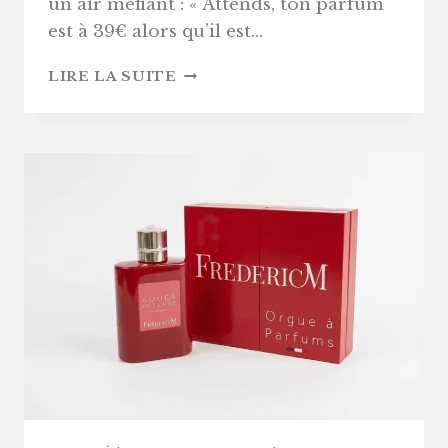
un air méfiant : « Attends, ton parfum
est à 39€ alors qu’il est…
AVIS
LIRE LA SUITE
PARFUM
FREDERIC
M
:
POURQUOI
C’EST
3X
MOINS
CHER
QU’EN
PARFUMERIE
?