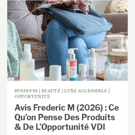
:
ZOOM
SUR
« ROUGE
INTENSE »
ET
L’ORGUE
À
PARFUMS
BUSINESS
|
BEAUTÉ
|
LUXE ACCESSIBLE
|
OPPORTUNITÉ
Avis Frederic M (2026) : Ce
Qu’on Pense Des Produits
& De L’Opportunité VDI