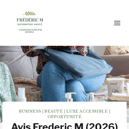
Aller
au
contenu
BUSINESS
|
BEAUTÉ
|
LUXE ACCESSIBLE
|
OPPORTUNITÉ
Avis Frederic M (2026)