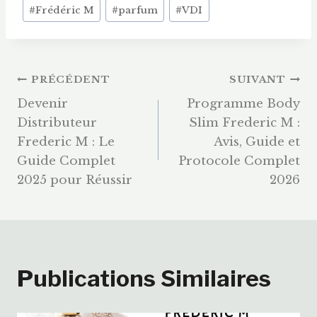
#
Frédéric M
#
parfum
#
VDI
la
publication :
Navigation
PRÉCÉDENT
SUIVANT
Devenir
Programme Body
De
Distributeur
Slim Frederic M :
Frederic M : Le
Avis, Guide et
L’article
Guide Complet
Protocole Complet
2025 pour Réussir
2026
Publications Similaires