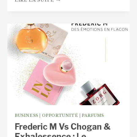
LIRE LA SUITE
SAINT-
VALENTIN
PARFUM
:
OFFREZ
LE
LUXE
DE
GRASSE
(PRIX
DOUX)
BUSINESS
|
OPPORTUNITÉ
|
PARFUMS
Frederic M Vs Chogan &
Exhalessence : Le