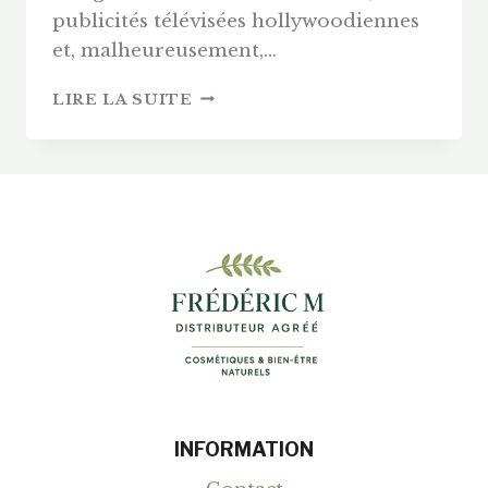
publicités télévisées hollywoodiennes
et, malheureusement,…
AVIS
LIRE LA SUITE
PARFUM
FREDERIC
M
:
ZOOM
SUR
« ROUGE
INTENSE »
ET
L’ORGUE
À
PARFUMS
INFORMATION