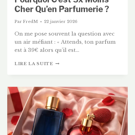
Cher Qu’en Parfumerie ?
Par
FredM
22 janvier 2026
On me pose souvent la question avec
un air méfiant : « Attends, ton parfum
est à 39€ alors qu’il est…
AVIS
LIRE LA SUITE
PARFUM
FREDERIC
M
:
POURQUOI
C’EST
3X
MOINS
CHER
QU’EN
PARFUMERIE