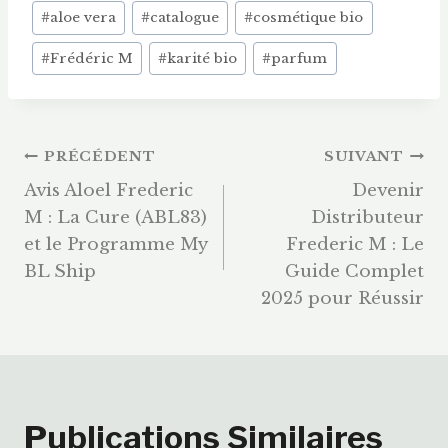
Étiquettes
#
aloe vera
#
catalogue
#
cosmétique bio
de
#
Frédéric M
#
karité bio
#
parfum
la
publication :
Navigation
PRÉCÉDENT
SUIVANT
Avis Aloel Frederic
Devenir
De
M : La Cure (ABL83)
Distributeur
et le Programme My
Frederic M : Le
L’article
BL Ship
Guide Complet
2025 pour Réussir
Publications Similaires