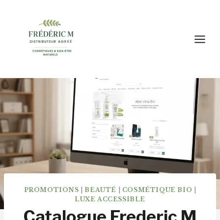
Aller
au
contenu
PROMOTIONS
|
BEAUTÉ
|
COSMÉTIQUE BIO
|
LUXE ACCESSIBLE
Catalogue Frederic M