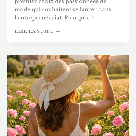
premier choix des passionnées de
mode qui souhaitent se lancer dans
l’entrepreneuriat. Pourquoi ?…
VDI
LIRE LA SUITE
BIJOUX
:
LANCEZ
VOTRE
BIJOUTERIE
À
DOMICILE
(ARGENT
&
PLAQUÉ
OR)