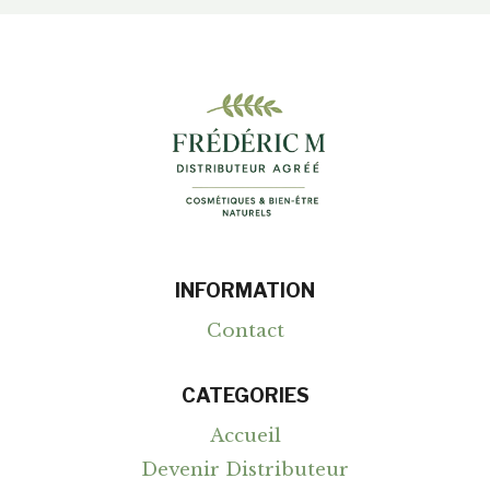
GRASSE
:
DEVENEZ
AMBASSADEUR
DU
« MADE
IN
FRANCE »
(SANS
STOCK)
INFORMATION
Contact
CATEGORIES
Accueil
Devenir Distributeur