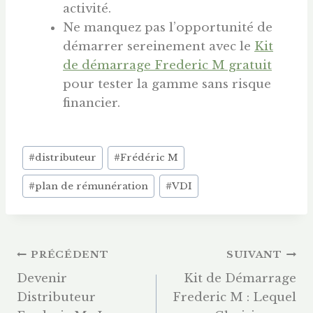
activité.
Ne manquez pas l’opportunité de
démarrer sereinement avec le
Kit
de démarrage Frederic M gratuit
pour tester la gamme sans risque
financier.
Étiquettes
#
distributeur
#
Frédéric M
de
#
plan de rémunération
#
VDI
la
publication :
Navigation
PRÉCÉDENT
SUIVANT
Devenir
Kit de Démarrage
De
Distributeur
Frederic M : Lequel