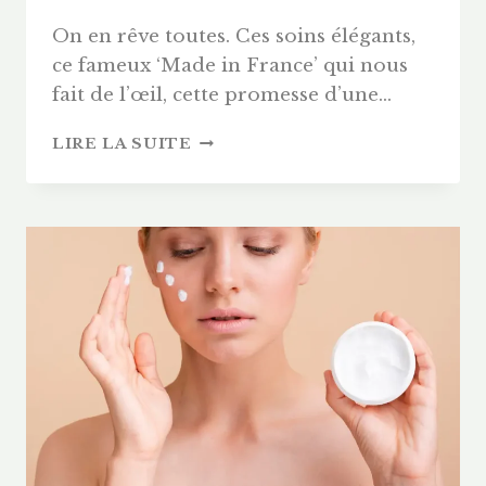
On en rêve toutes. Ces soins élégants,
ce fameux ‘Made in France’ qui nous
fait de l’œil, cette promesse d’une…
LE
LIRE LA SUITE
LUXE
À
LA
FRANÇAISE
EST-
IL
FORCÉMENT
CHER
?
NOTRE
ENQUÊTE
SUR
LA
BEAUTÉ
BIO