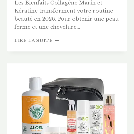
Les Bienfaits Collagène Marin et
Kératine transforment votre routine
beauté en 2026. Pour obtenir une peau
ferme et une chevelure…
BIENFAITS
LIRE LA SUITE
COLLAGÈNE
MARIN
ET
KÉRATINE
:
POURQUOI
CETTE
SYNERGIE
EST
LA
RÉVOLUTION
DE
2026
?