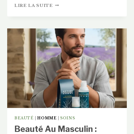
COSMÉTIQUE
LIRE LA SUITE
BIO
FREDERIC
M
:
NOTRE
TOP
5
DES
SOINS
CERTIFIÉS
(2026)
BEAUTÉ
|
HOMME
|
SOINS
Beauté Au Masculin :