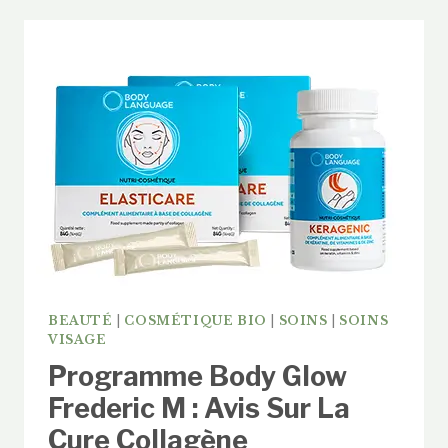
M
:
ANALYSE
ET
AVIS
SUR
LES
6
PRODUITS
BEST-
SELLERS
BEAUTÉ
|
COSMÉTIQUE BIO
|
SOINS
|
SOINS
VISAGE
Programme Body Glow
Frederic M : Avis Sur La
Cure Collagène