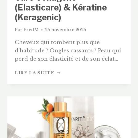
(Elasticare) & Kératine
(Keragenic)
Par
FredM
25 novembre 2025
Cheveux qui tombent plus que
d’habitude ? Ongles cassants ? Peau qui
perd de son élasticité et de son éclat…
PROGRAMME
LIRE LA SUITE
BODY
GLOW
FREDERIC
M
:
AVIS
SUR
LA
CURE
COLLAGÈNE