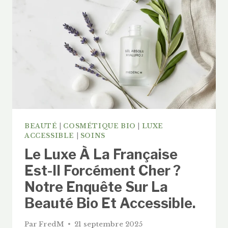
DE
PROVENCE
PIQUENT
LES
SOINS
DE
LEUR
FEMME
(ET
NOS
SOLUTIONS
POUR
BEAUTÉ
|
COSMÉTIQUE BIO
|
LUXE
EUX).
ACCESSIBLE
|
SOINS
Le Luxe À La Française
Est-Il Forcément Cher ?
Notre Enquête Sur La
Beauté Bio Et Accessible.
Par
FredM
21 septembre 2025