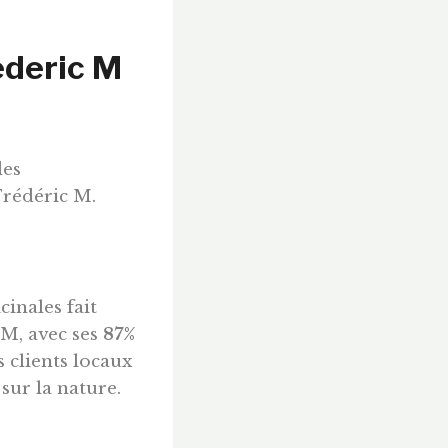
ederic M
des
Frédéric M.
inales fait
 M, avec ses
87%
s clients locaux
 sur la nature.