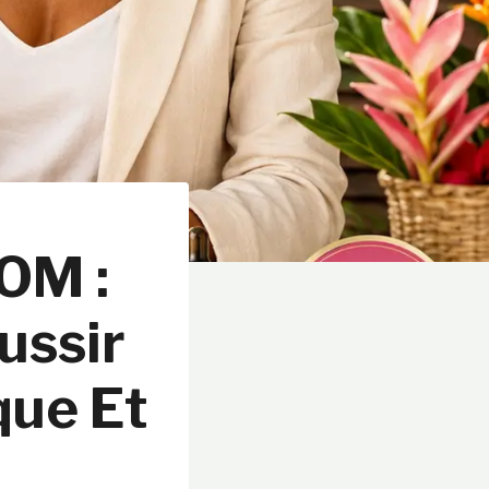
OM :
ussir
que Et