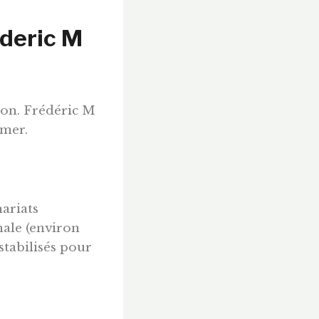
ederic M
ion. Frédéric M
-mer.
ariats
nale (environ
stabilisés pour