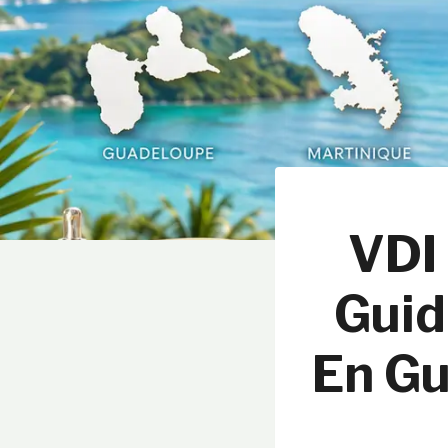
VDI
Guid
En Gu