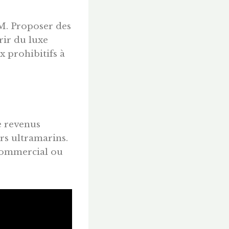
OM. Proposer des
rir du luxe
x prohibitifs à
e revenus
s ultramarins.
 commercial ou