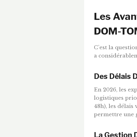
Les Avan
DOM-TO
C’est la questi
a considérablem
Des Délais D
En 2026, les ex
logistiques pri
48h), les délai
permettre une g
La Gestion 